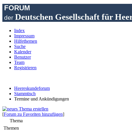
FORUM
Deutschen Gesellschaft für Hee
der
Index
Impressum
Hilfethemen
Suche
Kalender
Benutzer
Team
Registrieren
Heereskundeforum
Stammtisch
Termine und Ankündigungen
[
Forum zu Favoriten hinzufügen
]
Thema
Themen