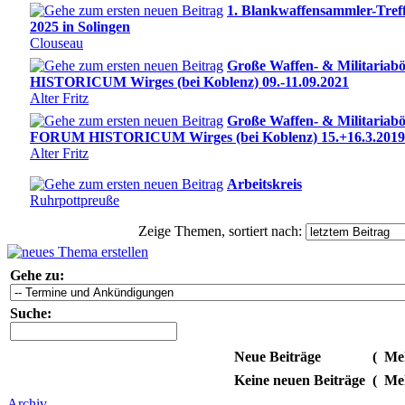
1. Blankwaffensammler-Treff
2025 in Solingen
Clouseau
Große Waffen- & Militaria
HISTORICUM Wirges (bei Koblenz) 09.-11.09.2021
Alter Fritz
Große Waffen- & Militariabö
FORUM HISTORICUM Wirges (bei Koblenz) 15.+16.3.2019
Alter Fritz
Arbeitskreis
Ruhrpottpreuße
Zeige Themen, sortiert nach:
Gehe zu:
Suche:
Neue Beiträge
(
Meh
Keine neuen Beiträge
(
Meh
Archiv