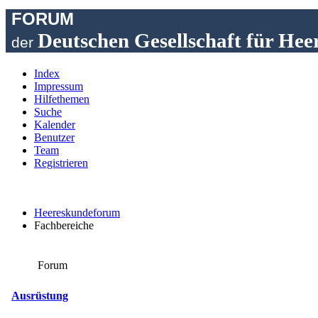
FORUM
Deutschen Gesellschaft für Hee
der
Index
Impressum
Hilfethemen
Suche
Kalender
Benutzer
Team
Registrieren
Heereskundeforum
Fachbereiche
Forum
Ausrüstung