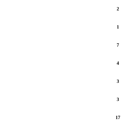
2
1
7
4
3
3
17