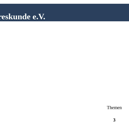
reskunde e.V.
Themen
3