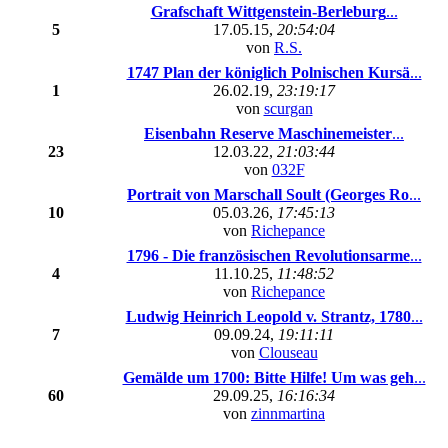
Grafschaft Wittgenstein-Berleburg
...
5
17.05.15,
20:54:04
von
R.S.
1747 Plan der königlich Polnischen Kursä
...
1
26.02.19,
23:19:17
von
scurgan
Eisenbahn Reserve Maschinemeister
...
23
12.03.22,
21:03:44
von
032F
Portrait von Marschall Soult (Georges Ro
...
10
05.03.26,
17:45:13
von
Richepance
1796 - Die französischen Revolutionsarme
...
4
11.10.25,
11:48:52
von
Richepance
Ludwig Heinrich Leopold v. Strantz, 1780
...
7
09.09.24,
19:11:11
von
Clouseau
Gemälde um 1700: Bitte Hilfe! Um was geh
...
60
29.09.25,
16:16:34
von
zinnmartina