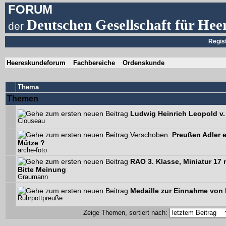
FORUM
Deutschen Gesellschaft für Hee
der
Regis
Heereskundeforum
Fachbereiche
Ordenskunde
Thema
Themen
Ludwig Heinrich Leopold v.
Clouseau
Verschoben:
Preußen Adler e
Mütze ?
arche-foto
RAO 3. Klasse, Miniatur 17
Bitte Meinung
Graumann
Medaille zur Einnahme von L
Ruhrpottpreuße
Zeige Themen, sortiert nach: