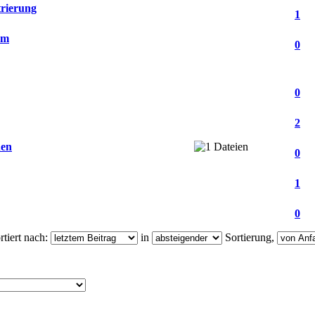
trierung
1
um
0
0
2
hen
0
1
0
tiert nach:
in
Sortierung,