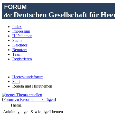
FORUM
Deutschen Gesellschaft für Hee
der
Index
Impressum
Hilfethemen
Suche
Kalender
Benutzer
Team
Registrieren
Heereskundeforum
Start
Regeln und Hilfethemen
[
Forum zu Favoriten hinzufügen
]
Thema
Ankündigungen & wichtige Themen