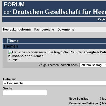
FORUM
Deutschen Gesellschaft für Hee
der
Regis
Heereskundeforum
Fachbereiche
Dokumente
Thema
Themen
1747 Plan der königlich Po
Kursächsichen Armee
scurgan
Zeige Themen, sortiert nach:
Gehe zu:
Suche:
Neue Beiträge
(
Meh
Keine neuen Beiträge
(
Meh