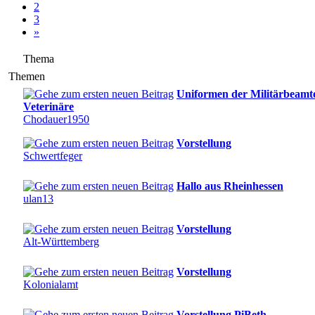
2
3
»
Thema
Themen
Uniformen der Militärbeamt
Veterinäre
Chodauer1950
Vorstellung
Schwertfeger
Hallo aus Rheinhessen
ulan13
Vorstellung
Alt-Württemberg
Vorstellung
Kolonialamt
Vorstellung PiBeth