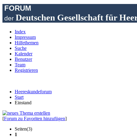
FORUM
Deutschen Gesellschaft für Hee
der
Index
Impressum
Hilfethemen
Suche
Kalender
Benutzer
Team
Registrieren
Heereskundeforum
Start
Einstand
[
Forum zu Favoriten hinzufügen
]
Seiten(3)
1