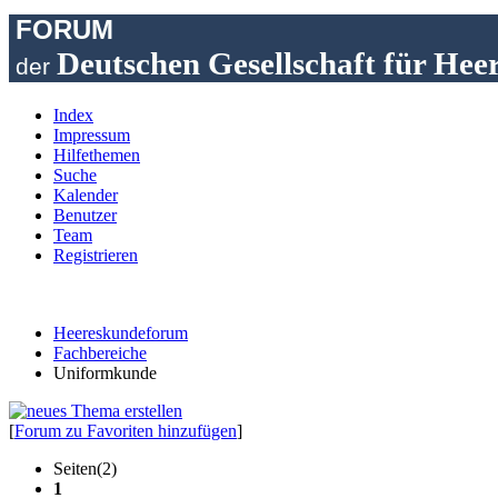
FORUM
Deutschen Gesellschaft für Hee
der
Index
Impressum
Hilfethemen
Suche
Kalender
Benutzer
Team
Registrieren
Heereskundeforum
Fachbereiche
Uniformkunde
[
Forum zu Favoriten hinzufügen
]
Seiten(2)
1