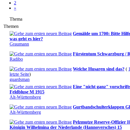
2
»
Thema
Themen
Gemälde um 1700: Bitte Hilf
was geht es hier?
Graumann
Fürstentum Schwarzburg / R
Radibo
Welche Husaren sind das?
(
letzte Seite
)
guardsman
Eine "nicht ganz" vorschrif
Feldbluse M 1915
Alt-Württemberg
Gurtbandschulterklappen G
Alt-Württemberg
Pelzmutze Reserve-Offizier
Königin Wilhelmina der Niederlande (Hannoversches) 15