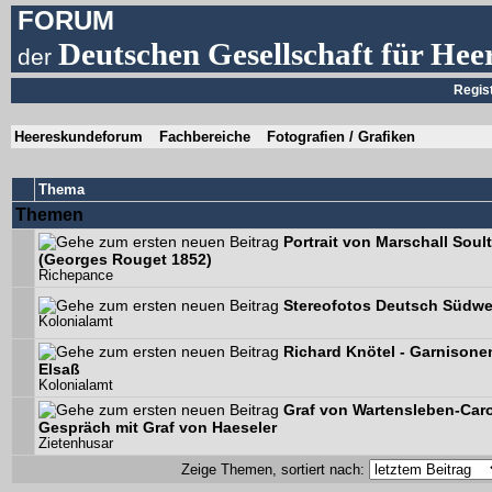
FORUM
Deutschen Gesellschaft für Hee
der
Regis
Heereskundeforum
Fachbereiche
Fotografien / Grafiken
Thema
Themen
Portrait von Marschall Soult
(Georges Rouget 1852)
Richepance
Stereofotos Deutsch Südwe
Kolonialamt
Richard Knötel - Garnisone
Elsaß
Kolonialamt
Graf von Wartensleben-Car
Gespräch mit Graf von Haeseler
Zietenhusar
Zeige Themen, sortiert nach: