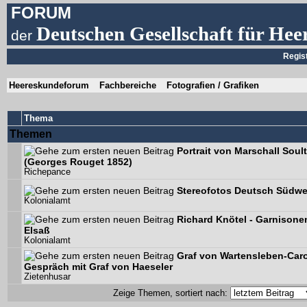
FORUM
Deutschen Gesellschaft für Hee
der
Regis
Heereskundeforum
Fachbereiche
Fotografien / Grafiken
Thema
Themen
Portrait von Marschall Soult
(Georges Rouget 1852)
Richepance
Stereofotos Deutsch Südwe
Kolonialamt
Richard Knötel - Garnisone
Elsaß
Kolonialamt
Graf von Wartensleben-Car
Gespräch mit Graf von Haeseler
Zietenhusar
Zeige Themen, sortiert nach: