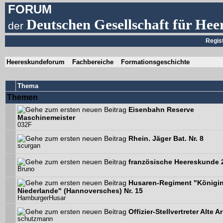
FORUM
Deutschen Gesellschaft für Hee
der
Regis
Heereskundeforum
Fachbereiche
Formationsgeschichte
Thema
Themen
Eisenbahn Reserve
Maschinemeister
032F
Rhein. Jäger Bat. Nr. 8
scurgan
französische Heereskunde
Bruno
Husaren-Regiment "Königin
Niederlande" (Hannoversches) Nr. 15
HamburgerHusar
Offizier-Stellvertreter Alte
schutzmann