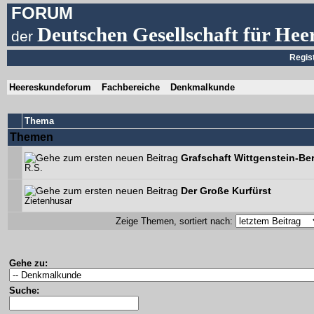
FORUM
Deutschen Gesellschaft für Hee
der
Regis
Heereskundeforum
Fachbereiche
Denkmalkunde
Thema
Themen
Grafschaft Wittgenstein-Be
R.S.
Der Große Kurfürst
Zietenhusar
Zeige Themen, sortiert nach:
Gehe zu:
Suche: