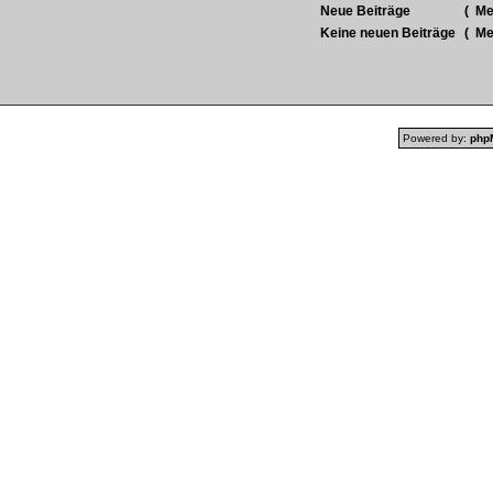
Neue Beiträge
(
Meh
Keine neuen Beiträge
(
Meh
Powered by:
php