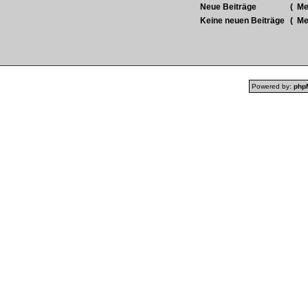
Neue Beiträge
(
Meh
Keine neuen Beiträge
(
Meh
Powered by:
php