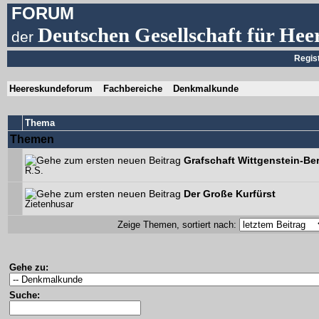
FORUM
Deutschen Gesellschaft für Hee
der
Regis
Heereskundeforum
Fachbereiche
Denkmalkunde
Thema
Themen
Grafschaft Wittgenstein-Be
R.S.
Der Große Kurfürst
Zietenhusar
Zeige Themen, sortiert nach:
Gehe zu:
Suche: