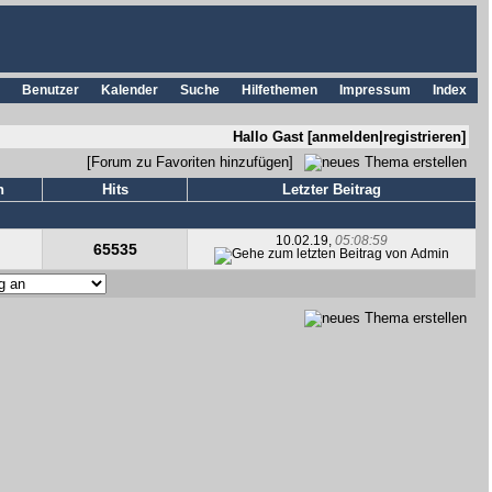
Benutzer
Kalender
Suche
Hilfethemen
Impressum
Index
Hallo Gast [
anmelden
|
registrieren
]
[
Forum zu Favoriten hinzufügen
]
n
Hits
Letzter Beitrag
10.02.19,
05:08:59
65535
von
Admin