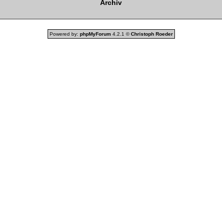
Archiv
Powered by:
phpMyForum
4.2.1 ©
Christoph Roeder