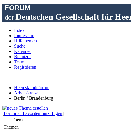
FORUM
Deutschen Gesellschaft für Hee
der
Index
Impressum
Hilfethemen
Suche
Kalender
Benutzer
Team
Registrieren
Heereskundeforum
Arbeitskreise
Berlin / Brandenburg
[
Forum zu Favoriten hinzufügen
]
Thema
Themen