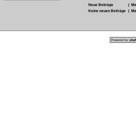
Neue Beiträge
(
Meh
Keine neuen Beiträge
(
Meh
Powered by:
php