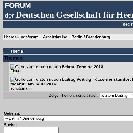
FORUM
Deutschen Gesellschaft für Hee
der
Regis
Heereskundeforum
Arbeitskreise
Berlin / Brandenburg
Thema
Themen
Termine 2018
Elster
Vortrag "Kasernenstandort B
Moabit" am 14.03.2016
schutzmann
Zeige Themen, sortiert nach:
Gehe zu:
Suche: