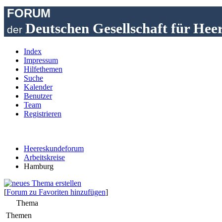
FORUM
Deutschen Gesellschaft für Hee
der
Index
Impressum
Hilfethemen
Suche
Kalender
Benutzer
Team
Registrieren
Heereskundeforum
Arbeitskreise
Hamburg
[
Forum zu Favoriten hinzufügen
]
Thema
Themen