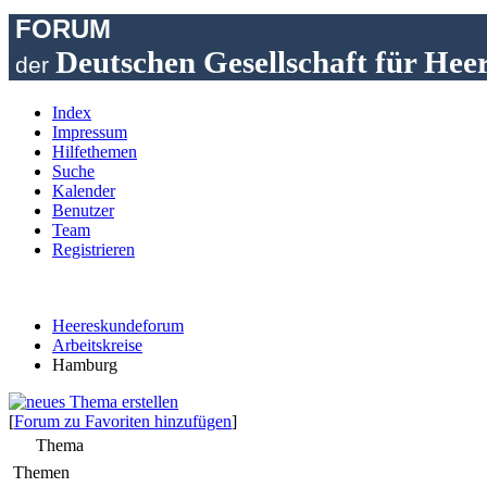
FORUM
Deutschen Gesellschaft für Hee
der
Index
Impressum
Hilfethemen
Suche
Kalender
Benutzer
Team
Registrieren
Heereskundeforum
Arbeitskreise
Hamburg
[
Forum zu Favoriten hinzufügen
]
Thema
Themen