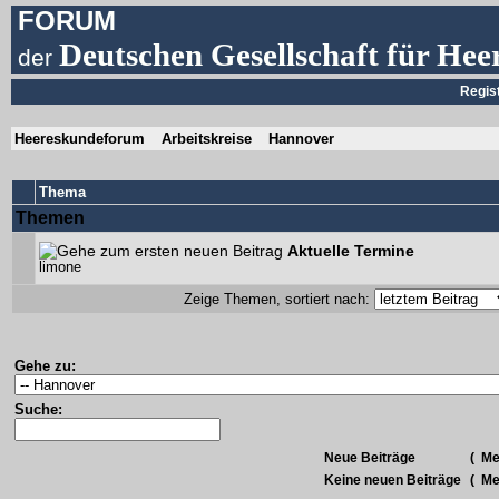
FORUM
Deutschen Gesellschaft für Hee
der
Regis
Heereskundeforum
Arbeitskreise
Hannover
Thema
Themen
Aktuelle Termine
limone
Zeige Themen, sortiert nach:
Gehe zu:
Suche:
Neue Beiträge
(
Meh
Keine neuen Beiträge
(
Meh