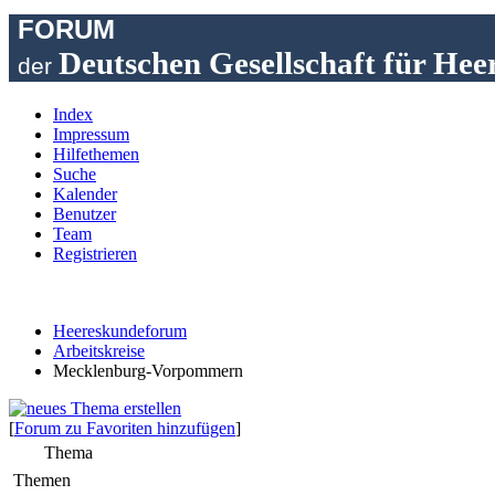
FORUM
Deutschen Gesellschaft für Hee
der
Index
Impressum
Hilfethemen
Suche
Kalender
Benutzer
Team
Registrieren
Heereskundeforum
Arbeitskreise
Mecklenburg-Vorpommern
[
Forum zu Favoriten hinzufügen
]
Thema
Themen