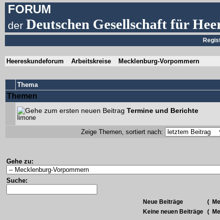
FORUM
Deutschen Gesellschaft für Hee
der
Regis
Heereskundeforum
Arbeitskreise
Mecklenburg-Vorpommern
Thema
Themen
Termine und Berichte
limone
Zeige Themen, sortiert nach:
Gehe zu:
Suche:
Neue Beiträge
(
Meh
Keine neuen Beiträge
(
Meh