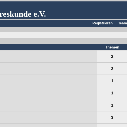
reskunde e.V.
Registrieren
Team
Themen
2
2
1
1
1
3