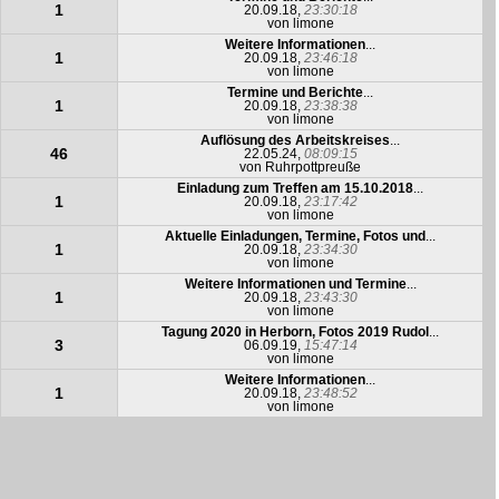
1
20.09.18,
23:30:18
von
limone
Weitere Informationen
...
1
20.09.18,
23:46:18
von
limone
Termine und Berichte
...
1
20.09.18,
23:38:38
von
limone
Auflösung des Arbeitskreises
...
46
22.05.24,
08:09:15
von
Ruhrpottpreuße
Einladung zum Treffen am 15.10.2018
...
1
20.09.18,
23:17:42
von
limone
Aktuelle Einladungen, Termine, Fotos und
...
1
20.09.18,
23:34:30
von
limone
Weitere Informationen und Termine
...
1
20.09.18,
23:43:30
von
limone
Tagung 2020 in Herborn, Fotos 2019 Rudol
...
3
06.09.19,
15:47:14
von
limone
Weitere Informationen
...
1
20.09.18,
23:48:52
von
limone