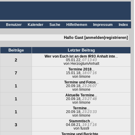
Benutzer
Kalender
Suche
Hilfethemen
Impressum
Index
Hallo Gast [
anmelden
|
registrieren
]
Beiträge
Letzter Beitrag
Wer von Euch ist an dem IR93 Anhalt inte
...
2
05.01.22,
07:13:43
von
HerzogtumAnhalt
Termine 2018
...
7
15.01.18,
18:07:16
von
limone
Termine und Fotos
...
1
20.09.18,
23:26:07
von
limone
Aktuelle Termine
...
1
20.09.18,
23:27:48
von
limone
Termine
...
1
20.09.18,
23:23:33
von
limone
Stammtisch
...
3
04.08.21,
19:17:16
von
fuss9
Termine und Berichte
...