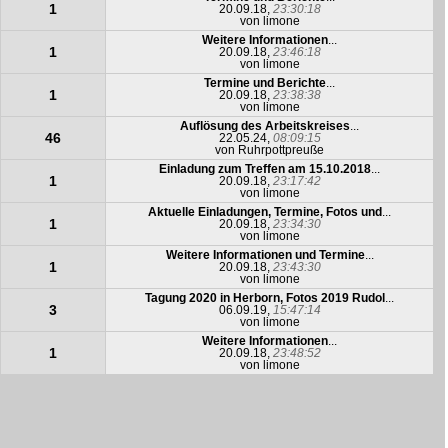
1
20.09.18,
23:30:18
von
limone
Weitere Informationen
...
1
20.09.18,
23:46:18
von
limone
Termine und Berichte
...
1
20.09.18,
23:38:38
von
limone
Auflösung des Arbeitskreises
...
46
22.05.24,
08:09:15
von
Ruhrpottpreuße
Einladung zum Treffen am 15.10.2018
...
1
20.09.18,
23:17:42
von
limone
Aktuelle Einladungen, Termine, Fotos und
...
1
20.09.18,
23:34:30
von
limone
Weitere Informationen und Termine
...
1
20.09.18,
23:43:30
von
limone
Tagung 2020 in Herborn, Fotos 2019 Rudol
...
3
06.09.19,
15:47:14
von
limone
Weitere Informationen
...
1
20.09.18,
23:48:52
von
limone