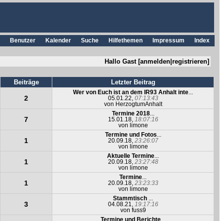
Benutzer
Kalender
Suche
Hilfethemen
Impressum
Index
Hallo Gast [
anmelden
|
registrieren
]
Beiträge
Letzter Beitrag
Wer von Euch ist an dem IR93 Anhalt inte
...
2
05.01.22,
07:13:43
von
HerzogtumAnhalt
Termine 2018
...
7
15.01.18,
18:07:16
von
limone
Termine und Fotos
...
1
20.09.18,
23:26:07
von
limone
Aktuelle Termine
...
1
20.09.18,
23:27:48
von
limone
Termine
...
1
20.09.18,
23:23:33
von
limone
Stammtisch
...
3
04.08.21,
19:17:16
von
fuss9
Termine und Berichte
...