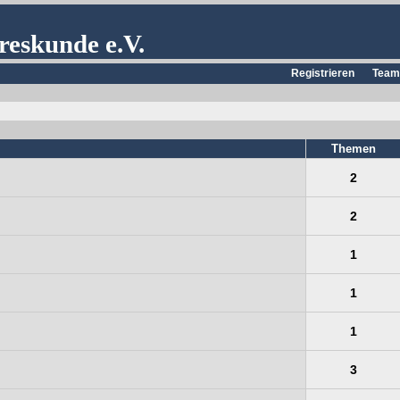
reskunde e.V.
Registrieren
Team
Themen
2
2
1
1
1
3