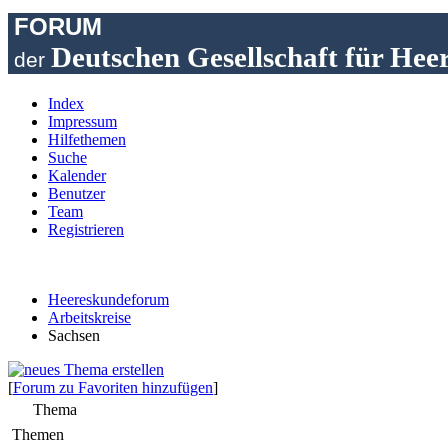
FORUM
Deutschen Gesellschaft für Hee
der
Index
Impressum
Hilfethemen
Suche
Kalender
Benutzer
Team
Registrieren
Heereskundeforum
Arbeitskreise
Sachsen
[
Forum zu Favoriten hinzufügen
]
Thema
Themen