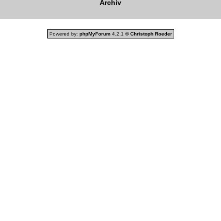
Archiv
Powered by:
phpMyForum
4.2.1 ©
Christoph Roeder