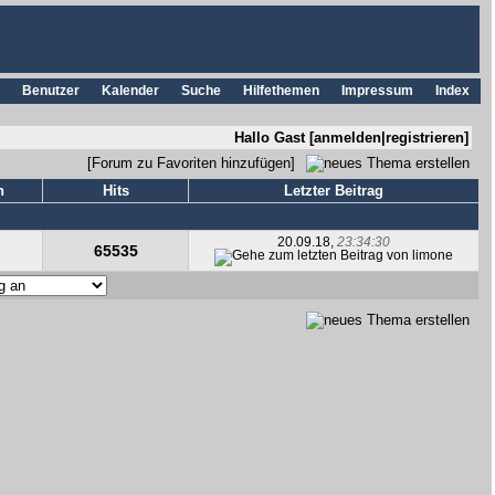
Benutzer
Kalender
Suche
Hilfethemen
Impressum
Index
Hallo Gast [
anmelden
|
registrieren
]
[
Forum zu Favoriten hinzufügen
]
n
Hits
Letzter Beitrag
20.09.18,
23:34:30
65535
von
limone