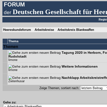
FORUM
Deutschen Gesellschaft für Hee
der
Regis
Heereskundeforum
Arbeitskreise
Arbeitskreis Blankwaffen
Thema
Themen
Tagung 2020 in Herborn, Fo
Rudolstadt
limone
Weitere Informationen
limone
Nachklapp Arbeitskreistreff
Zietenhusar
Zeige Themen, sortiert nach:
Gehe zu: