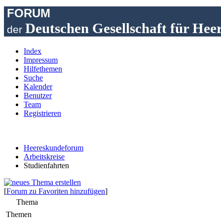
FORUM
Deutschen Gesellschaft für Hee
der
Index
Impressum
Hilfethemen
Suche
Kalender
Benutzer
Team
Registrieren
Heereskundeforum
Arbeitskreise
Studienfahrten
[
Forum zu Favoriten hinzufügen
]
Thema
Themen