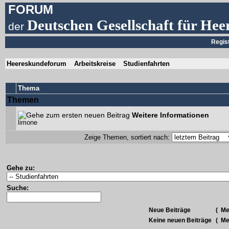
FORUM
Deutschen Gesellschaft für Hee
der
Regis
Heereskundeforum
Arbeitskreise
Studienfahrten
Thema
Themen
Weitere Informationen
limone
Zeige Themen, sortiert nach:
Gehe zu:
Suche:
Neue Beiträge
(
Meh
Keine neuen Beiträge
(
Meh