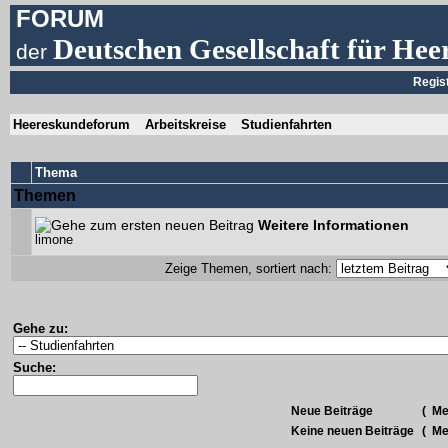
FORUM
Deutschen Gesellschaft für Hee
der
Regis
Heereskundeforum
Arbeitskreise
Studienfahrten
Thema
Themen
Weitere Informationen
limone
Zeige Themen, sortiert nach:
Gehe zu:
Suche:
Neue Beiträge
(
Meh
Keine neuen Beiträge
(
Meh