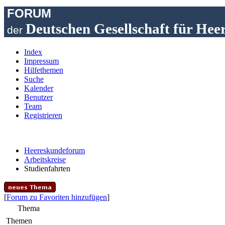
FORUM
Deutschen Gesellschaft für Hee
der
Index
Impressum
Hilfethemen
Suche
Kalender
Benutzer
Team
Registrieren
Heereskundeforum
Arbeitskreise
Studienfahrten
[
Forum zu Favoriten hinzufügen
]
Thema
Themen