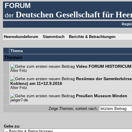
FORUM
Deutschen Gesellschaft für Hee
der
Regis
Heereskundeforum
Stammtisch
Berichte & Betrachtungen
Thema
Themen
Video FORUM HISTORICUM 
Alter Fritz
Resümee der Sammlerbörse 
Koblenz) am 11+12.9.2016
Alter Fritz
Preußen Museum Minden
jaeger7-de
Zeige Themen, sortiert nach:
Gehe zu: