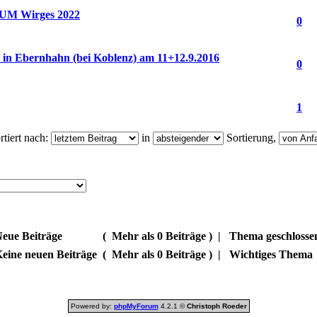
M Wirges 2022
0
in Ebernhahn (bei Koblenz) am 11+12.9.2016
0
1
tiert nach:
in
Sortierung,
eue Beiträge
(
Mehr als 0 Beiträge )
|
Thema geschlosse
eine neuen Beiträge
(
Mehr als 0 Beiträge )
|
Wichtiges Thema
Powered by:
phpMyForum
4.2.1 ©
Christoph Roeder