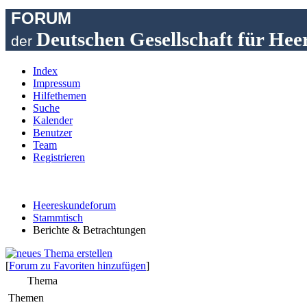
FORUM
Deutschen Gesellschaft für Hee
der
Index
Impressum
Hilfethemen
Suche
Kalender
Benutzer
Team
Registrieren
Heereskundeforum
Stammtisch
Berichte & Betrachtungen
[
Forum zu Favoriten hinzufügen
]
Thema
Themen