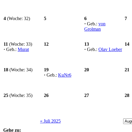
4
(Woche: 32)
5
6
7
·
Geb.:
von
Grolman
11
(Woche: 33)
12
13
14
·
Geb.:
Murat
·
Geb.:
Olav Loeber
18
(Woche: 34)
19
20
21
·
Geb.:
KuNr6
25
(Woche: 35)
26
27
28
« Juli 2025
Gehe zu: