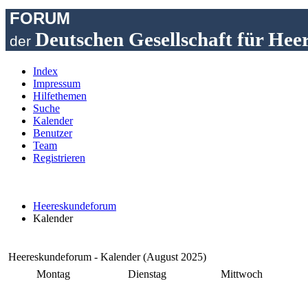
FORUM
Deutschen Gesellschaft für Hee
der
Index
Impressum
Hilfethemen
Suche
Kalender
Benutzer
Team
Registrieren
Heereskundeforum
Kalender
Heereskundeforum - Kalender (August 2025)
Montag
Dienstag
Mittwoch