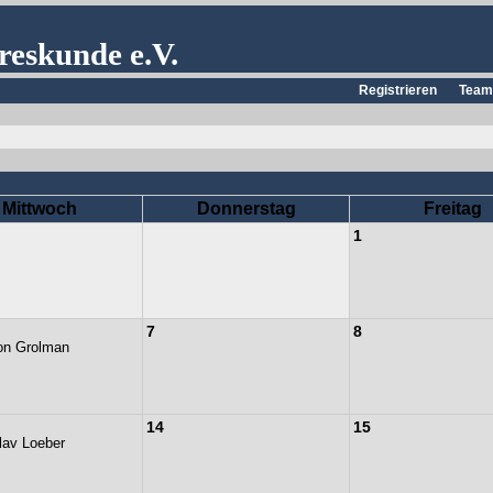
reskunde e.V.
Registrieren
Team
Mittwoch
Donnerstag
Freitag
1
7
8
on Grolman
14
15
lav Loeber