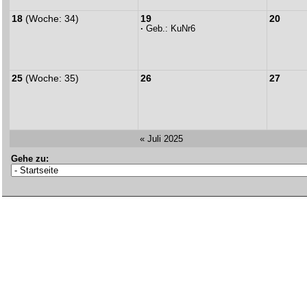
18
(Woche: 34)
19
20
·
Geb.:
KuNr6
25
(Woche: 35)
26
27
« Juli 2025
Gehe zu: