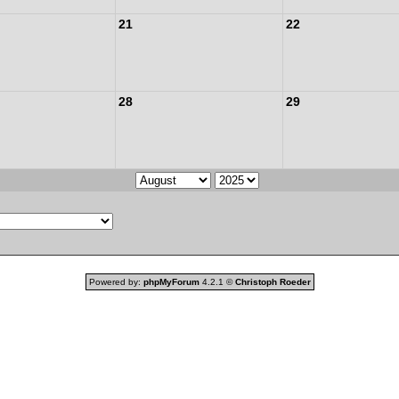
21
22
28
29
Powered by:
phpMyForum
4.2.1 ©
Christoph Roeder