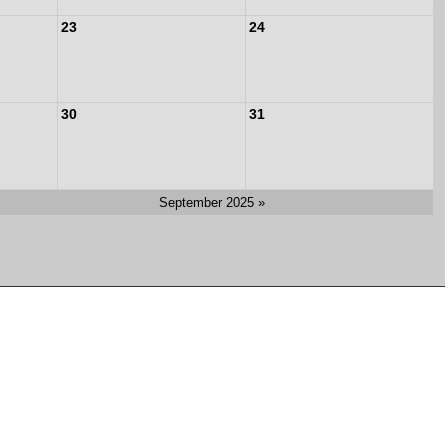
23
24
30
31
September 2025 »