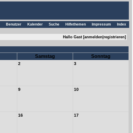
Benutzer
Kalender
Suche
Hilfethemen
Impressum
Index
Hallo Gast [
anmelden
|
registrieren
]
Samstag
Sonntag
2
3
9
10
16
17