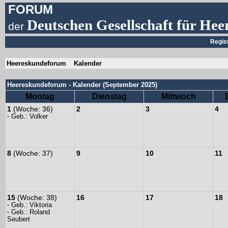
FORUM
Deutschen Gesellschaft für Hee
der
Regis
Heereskundeforum
Kalender
Heereskundeforum - Kalender (September 2025)
Montag
Dienstag
Mittwoch
1
(Woche: 36)
2
3
4
·
Geb.:
Volker
8
(Woche: 37)
9
10
11
15
(Woche: 38)
16
17
18
·
Geb.:
Viktoria
·
Geb.:
Roland
Seubert