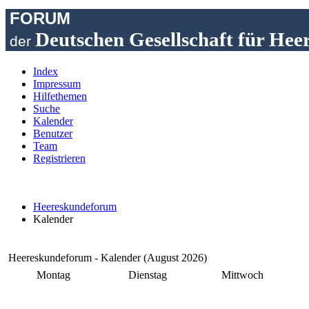
FORUM
Deutschen Gesellschaft für Hee
der
Index
Impressum
Hilfethemen
Suche
Kalender
Benutzer
Team
Registrieren
Heereskundeforum
Kalender
Heereskundeforum - Kalender (August 2026)
Montag
Dienstag
Mittwoch