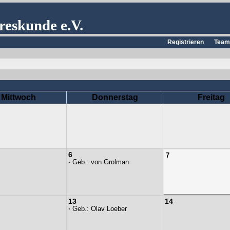
reskunde e.V.
Registrieren
Team
Mittwoch
Donnerstag
Freitag
6
7
·
Geb.:
von Grolman
13
14
·
Geb.:
Olav Loeber