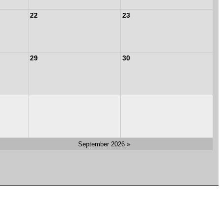
22
23
29
30
September 2026 »