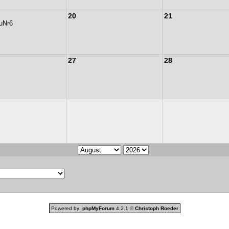
20
21
uNr6
27
28
Powered by:
phpMyForum
4.2.1 ©
Christoph Roeder