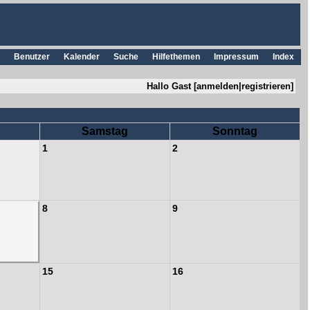
Benutzer
Kalender
Suche
Hilfethemen
Impressum
Index
Hallo Gast [
anmelden
|
registrieren
]
Samstag
Sonntag
1
2
8
9
15
16