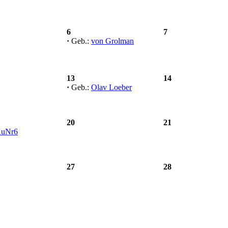
6
7
·
Geb.:
von Grolman
13
14
·
Geb.:
Olav Loeber
20
21
uNr6
27
28