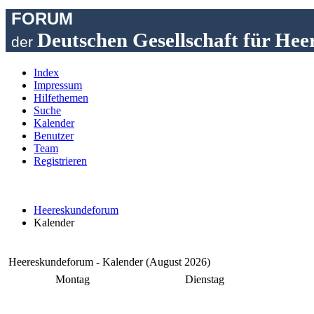
FORUM
Deutschen Gesellschaft für Hee
der
Index
Impressum
Hilfethemen
Suche
Kalender
Benutzer
Team
Registrieren
Heereskundeforum
Kalender
Heereskundeforum - Kalender (August 2026)
Montag
Dienstag