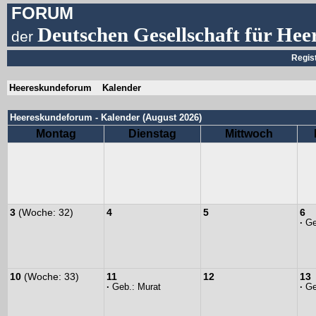
FORUM
Deutschen Gesellschaft für Hee
der
Regis
Heereskundeforum
Kalender
Heereskundeforum - Kalender (August 2026)
Montag
Dienstag
Mittwoch
3
(Woche: 32)
4
5
6
·
Ge
10
(Woche: 33)
11
12
13
·
Geb.:
Murat
·
Ge