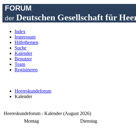
FORUM
Deutschen Gesellschaft für Hee
der
Index
Impressum
Hilfethemen
Suche
Kalender
Benutzer
Team
Registrieren
Heereskundeforum
Kalender
Heereskundeforum - Kalender (August 2026)
Montag
Dienstag