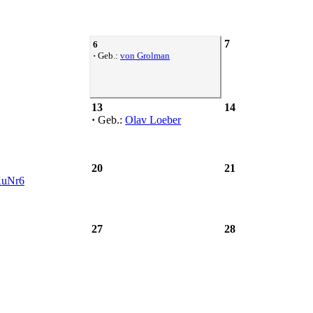
7
6
·
Geb.:
von Grolman
13
14
·
Geb.:
Olav Loeber
20
21
uNr6
27
28