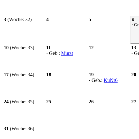
3
(Woche: 32)
4
5
6
·
Ge
10
(Woche: 33)
11
12
13
·
Geb.:
Murat
·
Ge
17
(Woche: 34)
18
19
20
·
Geb.:
KuNr6
24
(Woche: 35)
25
26
27
31
(Woche: 36)