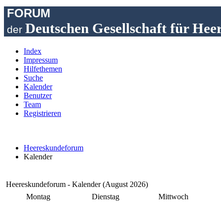
FORUM
Deutschen Gesellschaft für Hee
der
Index
Impressum
Hilfethemen
Suche
Kalender
Benutzer
Team
Registrieren
Heereskundeforum
Kalender
Heereskundeforum - Kalender (August 2026)
Montag
Dienstag
Mittwoch