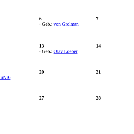
6
7
·
Geb.:
von Grolman
13
14
·
Geb.:
Olav Loeber
20
21
uNr6
27
28