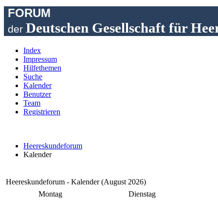
FORUM
Deutschen Gesellschaft für Hee
der
Index
Impressum
Hilfethemen
Suche
Kalender
Benutzer
Team
Registrieren
Heereskundeforum
Kalender
Heereskundeforum - Kalender (August 2026)
Montag
Dienstag