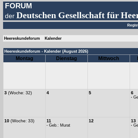
FORUM
Deutschen Gesellschaft für Hee
der
Regis
Heereskundeforum
Kalender
Heereskundeforum - Kalender (August 2026)
Montag
Dienstag
Mittwoch
3
(Woche: 32)
4
5
6
·
Ge
10
(Woche: 33)
11
12
13
·
Geb.:
Murat
·
Ge