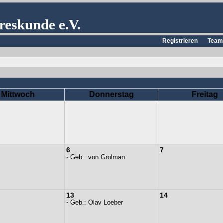
reskunde e.V.
Registrieren
Team
Mittwoch
Donnerstag
Freitag
6
7
·
Geb.:
von Grolman
13
14
·
Geb.:
Olav Loeber