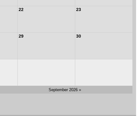
22
23
29
30
September 2026 »