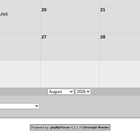
20
21
uNr6
27
28
Powered by:
phpMyForum
4.2.1 ©
Christoph Roeder