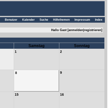
Benutzer
Kalender
Suche
Hilfethemen
Impressum
Index
Hallo Gast [
anmelden
|
registrieren
]
Samstag
Sonntag
1
2
9
8
15
16