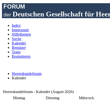
FORUM
Deutschen Gesellschaft für Hee
der
Index
Impressum
Hilfethemen
Suche
Kalender
Benutzer
Team
Registrieren
Heereskundeforum
Kalender
Heereskundeforum - Kalender (August 2026)
Montag
Dienstag
Mittwoch