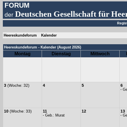
FORUM
Deutschen Gesellschaft für Hee
der
Regis
Heereskundeforum
Kalender
Heereskundeforum - Kalender (August 2026)
Montag
Dienstag
Mittwoch
3
(Woche: 32)
4
5
6
·
Ge
10
(Woche: 33)
11
12
13
·
Geb.:
Murat
·
Ge