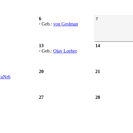
6
7
·
Geb.:
von Grolman
13
14
·
Geb.:
Olav Loeber
20
21
uNr6
27
28