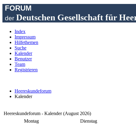
FORUM
Deutschen Gesellschaft für Hee
der
Index
Impressum
Hilfethemen
Suche
Kalender
Benutzer
Team
Registrieren
Heereskundeforum
Kalender
Heereskundeforum - Kalender (August 2026)
Montag
Dienstag