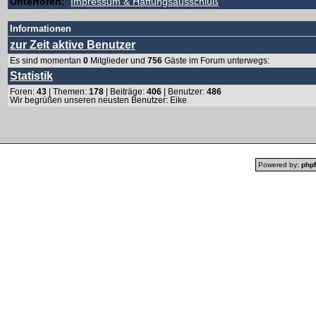
Unterforen:
Impressum & Haftungsausschluß
Informationen
zur Zeit aktive Benutzer
Es sind momentan
0
Mitglieder und
756
Gäste im Forum unterwegs:
Statistik
Foren:
43
| Themen:
178
| Beiträge:
406
| Benutzer:
486
Wir begrüßen unseren neusten Benutzer:
Eike
Powered by:
php