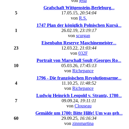
von
jena
Grafschaft Wittgenstein-Berleburg
...
5
17.05.15,
20:54:04
von
R.S.
1747 Plan der königlich Polnischen Kursä
...
1
26.02.19,
23:19:17
von
scurgan
Eisenbahn Reserve Maschinemeister
...
23
12.03.22,
21:03:44
von
032F
Portrait von Marschall Soult (Georges Ro
...
10
05.03.26,
17:45:13
von
Richepance
1796 - Die französischen Revolutionsarme
...
4
11.10.25,
11:48:52
von
Richepance
Ludwig Heinrich Leopold v. Strantz, 1780
...
7
09.09.24,
19:11:11
von
Clouseau
Gemälde um 1700: Bitte Hilfe! Um was geh
...
60
29.09.25,
16:16:34
von
zinnmartina