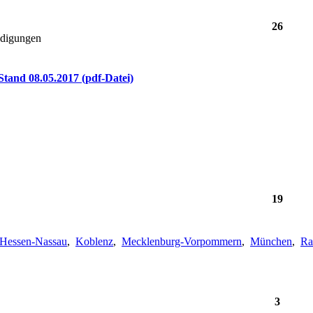
26
ndigungen
Stand 08.05.2017 (pdf-Datei)
19
Hessen-Nassau
,
Koblenz
,
Mecklenburg-Vorpommern
,
München
,
Ra
3