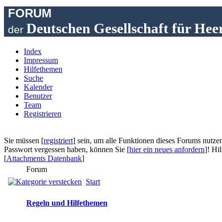
FORUM
Deutschen Gesellschaft für Hee
der
Index
Impressum
Hilfethemen
Suche
Kalender
Benutzer
Team
Registrieren
Sie müssen [
registriert
] sein, um alle Funktionen dieses Forums nutzen 
Passwort vergessen haben, können Sie [
hier ein neues anfordern
]! Hi
[
Attachments Datenbank
]
Forum
Start
Regeln und Hilfethemen