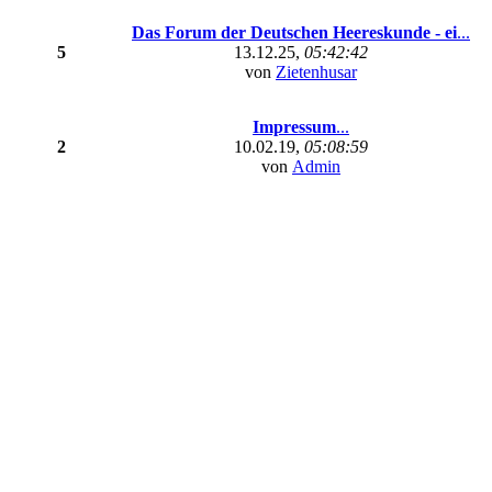
Das Forum der Deutschen Heereskunde - ei
...
5
13.12.25,
05:42:42
von
Zietenhusar
Impressum
...
2
10.02.19,
05:08:59
von
Admin