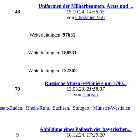
Uniformen der Militärbeamten, Ärzte und
...
48
15.10.24,
14:56:35
von
Chodauer1950
Weiterleitungen:
97631
Weiterleitungen:
186531
Weiterleitungen:
122365
Russische Mineure/Pioniere um 1790
...
79
13.03.23,
21:58:37
von
scurgan
statt-Baden
,
Rhein-Ruhr
,
Sachsen
,
Stuttgart
,
Münster-Westfalen
,
Abbildung eines Pallasch der bayerischen
...
9
18.12.24,
17:29:20