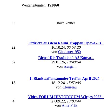
Weiterleitungen:
193060
0
noch keiner
Offiziere aus dem Raum Troppau/Opava - B
...
22
16.10.24,
06:53:20
von
Chodauer1950
Biete "Die Tradition" A5 Konvo
...
32
29.01.26,
18:40:54
von
scurgan
1. Blankwaffensammler-Treffen April 2025
...
13
18.12.24,
15:53:06
von
Clouseau
Video FORUM HISTORICUM Wirges 2022
...
4
27.09.22,
13:03:44
von
Alter Fritz