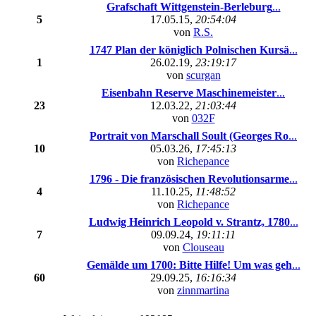
Grafschaft Wittgenstein-Berleburg
...
5
17.05.15,
20:54:04
von
R.S.
1747 Plan der königlich Polnischen Kursä
...
1
26.02.19,
23:19:17
von
scurgan
Eisenbahn Reserve Maschinemeister
...
23
12.03.22,
21:03:44
von
032F
Portrait von Marschall Soult (Georges Ro
...
10
05.03.26,
17:45:13
von
Richepance
1796 - Die französischen Revolutionsarme
...
4
11.10.25,
11:48:52
von
Richepance
Ludwig Heinrich Leopold v. Strantz, 1780
...
7
09.09.24,
19:11:11
von
Clouseau
Gemälde um 1700: Bitte Hilfe! Um was geh
...
60
29.09.25,
16:16:34
von
zinnmartina