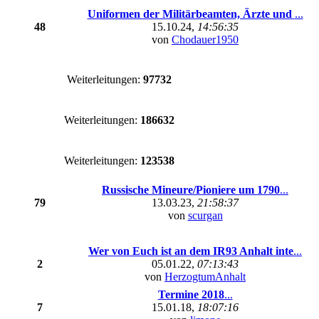
Uniformen der Militärbeamten, Ärzte und
...
48
15.10.24,
14:56:35
von
Chodauer1950
Weiterleitungen:
97732
Weiterleitungen:
186632
Weiterleitungen:
123538
Russische Mineure/Pioniere um 1790
...
79
13.03.23,
21:58:37
von
scurgan
Wer von Euch ist an dem IR93 Anhalt inte
...
2
05.01.22,
07:13:43
von
HerzogtumAnhalt
Termine 2018
...
7
15.01.18,
18:07:16