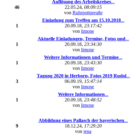
Auflösung des Arbeitskreises
...
46
22.05.24,
08:09:15
von
Ruhrpottpreuße
Einladung zum Treffen am 15.10.2018
...
1
20.09.18,
23:17:42
von
limone
Aktuelle Einladungen, Termine, Fotos und
...
1
20.09.18,
23:34:30
von
limone
Weitere Informationen und Termine
...
1
20.09.18,
23:43:30
von
limone
Tagung 2020 in Herborn, Fotos 2019 Rudol
...
3
06.09.19,
15:47:14
von
limone
Weitere Informationen
...
1
20.09.18,
23:48:52
von
limone
Abbildung eines Pallasch der bayerischen
...
9
18.12.24,
17:29:20
von
jena