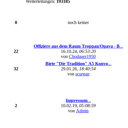
Weiterleitungen:
193185
0
noch keiner
Offiziere aus dem Raum Troppau/Opava - B
...
22
16.10.24,
06:53:20
von
Chodauer1950
Biete "Die Tradition" A5 Konvo
...
32
29.01.26,
18:40:54
von
scurgan
Impressum
...
2
10.02.19,
05:08:59
von
Admin