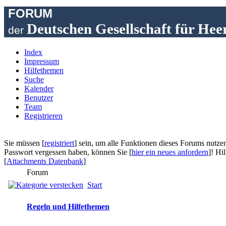
FORUM
Deutschen Gesellschaft für Hee
der
Index
Impressum
Hilfethemen
Suche
Kalender
Benutzer
Team
Registrieren
Sie müssen [
registriert
] sein, um alle Funktionen dieses Forums nutzen 
Passwort vergessen haben, können Sie [
hier ein neues anfordern
]! Hi
[
Attachments Datenbank
]
Forum
Start
Regeln und Hilfethemen